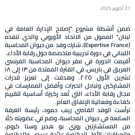
27 أكتوبر 2025
ضمن أنشطة مشروع "إصلاح الإدارة العامة في
لبنان" الممول من الاتحاد الأوروبي والذي تنفذه
(Expertise France)، شارك وفد من ديوان المحاسبة
اللبناني في دورة تدريبية متخصصة حول رقابة الأداء.
أقيمت الدورة في مقر ديوان المحاسبة الفرنسي
العريق في باريس، في الفترة الممتدة من ١٣ إلى ١٨
تشرين الأول ٢٠٢٥. وهدفت إلى تعزيز قدرات
المشاركين وتبادل الخبرات وأفضل الممارسات في
مجال رقابة الأداء، التي تُعد ركيزة أساسية لتقييم
كفاءة وفعالية الإنفاق العام.
ترأست الوفد القاضي زينب حمود، رئيسة الغرفة
السابعة في ديوان المحاسبة، وضم في عضويته كلًا
من المستشارتين روزي بو هدير وسنا كروم،
والمراقبات الأول الدكتورة عائدة عيسى، والدكتورة