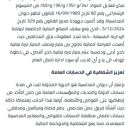
مكرر لتعديل المواد /34/و /35/ و/36/ و/60/ من المرسوم
الإشتراعي رقم 82 تاريخ 16/09/1983 (قانون تنظيم ديوان
المحاسبة). وقد أثمرت جهودنا صدور القانون رقم 329 تاريخ
5/12/2024 ، الذي رفع سقف المبالغ المالية الخاضعة للرقابة
الإدارية المسبقة ، كما شدد العقوبات بحق المخالفين حيث
أصبحت الغرامة المالية تتراوح بين مليار ونصف المليار ليرة لبنانية
كحدٍ أدنى وخمسة عشر مليار ليرة لبنانية كحدٍ أقصى، في خطوة
تهدف الى ردع أي تلاعب أو سوء ادارة للمال العام .
تعزيز الشفافية في الحسابات العامة
بإعتبار أن ديوان المحاسبة هو الجهة المخولة للبت في صحة
حسابات الدولة والبلديات والمؤسسات العامة من خلال التأكد من
إنطباقها على القوانين والأنظمة، أولينا هذا الجانب إهتمامًا خاصًا،
حيث أنشأنا فريق عمل متخصص يضم قضاة ومراقبين ومدققي
حسابات لضمان مطابقة الحسابات لللقوانين والمعايير المحاسبية
المعتمدة، مما يعزز الشفافية والحوكمة المالية.