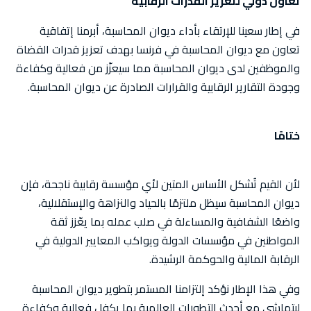
تعاون دولي لتعزيز القدرات الرقابية
في إطار سعينا للإرتقاء بأداء ديوان المحاسبة، أبرمنا إتفاقية
تعاون مع ديوان المحاسبة في فرنسا بهدف تعزيز قدرات القضاة
والموظفين لدى ديوان المحاسبة مما سيعزّز من فعالية وكفاءة
وجودة التقارير الرقابية والقرارات الصادرة عن ديوان المحاسبة.
ختامًا
لأن القيم تُشكل الأساس المتين لأي مؤسسة رقابية ناجحة، فإن
ديوان المحاسبة سيظل ملتزمًا بالحياد والنزاهة والإستقلالية،
واضعًا الشفافية والمساءلة في صلب عمله بما يعّزز ثقة
المواطنين في مؤسسات الدولة ويواكب المعايير الدولية في
الرقابة المالية والحوكمة الرشيدة.
وفي هذا الإطار نؤكد إلتزامنا المستمر بتطوير ديوان المحاسبة
ليتماشى مع أحدث التطورات العالمية بما يكفل فعالية وكفاءة