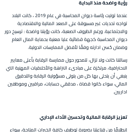
رؤية واضحة منذ البداية
عندما توليت رئاسة ديوان المحاسبة في عام 2019 ، كانت البلاد
تواجه تحديات غير مسبوقة على الصعد المالية والاقتصادية
والاجتماعية. ورغم الظروف الصعبة، كانت رؤيتنا واضحة : ترسيخ دور
ديوان المحاسبة كجهة قضائية عليا معنية بحماية المال العام
وضمان حُسن ادارته وفقًا لأفضل الممارسات الدولية.
رسالتنا كانت ولا تزال، تتمحور حول ممارسة الرقابة بأعلى معايير
الاحترافية، مرتكزة على مبادىء النزاهة والأخلاقيات المهنية التي
ينبغي أن يتحلى بها كل من يتولى مسؤولية الرقابة والتدقيق
المالي، سواء كانوا قضاة ، مدققي حسابات، مراقبين وموظفين
اداريين.
تعزيز الرقابة المالية وتحسين الأداء الإداري
إنطلاقًا من قناعتنا بضرورة توظيف كافة الخبرات المتاحة، سواء