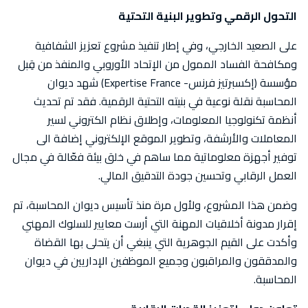
التحول الرقمي وتطوير البنية التحتية
على الصعيد الخارجي، وفي إطار تنفيذ مشروع تعزيز الشفافية
ومكافحة الفساد الممول من الإتحاد الأوروبي والمنفذ من قِبل
مؤسسة (إكسبرتيز فرنس- Expertise France) شهد ديوان
المحاسبة نقلة نوعية في بنيته التحتية الرقمية. فقد تم تحديث
أنظمة تكنولوجيا المعلومات، وإطلاق نظام الكتروني لسير
المعاملات والأرشفة، وتطوير الموقع الإلكتروني إضافة الى
توفير أجهزة معلوماتية مما ساهم في خلق بيئة فعّالة في مجال
العمل الرقابي وتحسين جودة التدقيق المالي.
وضمن هذا المشروع، ولأول مرة منذ تأسيس ديوان المحاسبة، تم
إقرار مدونة أخلاقيات المهنة التي أرست معايير للسلوك المهني
وأكدت على القيم الجوهرية التي ينبغي أن يتحلى بها القضاة
والمدققون والمراقبون وجميع الموظفين الإداريين في ديوان
المحاسبة.