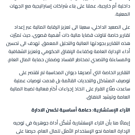
داخلية أم خارجبة، عملنا على بناء شراكات إستراتيجية مع الجهات
المعنية.
على الصعيد الداخلي، سعينا الى تعزيز الرقابة المالية عبر إعداد
تقارير خاصة تناولت قضايا مالية ذات أهمية قصوى، حيث تميّزت
هذه التقارير بجودتها العالية والتحليل المعمق. تهدف الى تحسين
أداء الإدارة العامة وكفاءة الإنفاق الحكومي وتعزيز الشفافية
والمساءلة والتصدي لمخاطر الفساد وضمان حماية المال العام.
التقارير الخاصة التي أصدرها ديوان المحاسبة لم تقتصر على
توصيف المشاكل والتحديات القائمة بل قدمت توصيات عملية
ساعدت صنّاع القرار على اتخاذ إجراءات أكثر فعالية لضبط المالية
العامة وترشيد الانفاق.
الآراء الإستشارية: دعامة أساسية لحُسن الادارة
إيمانًا منا بأن الآراء الإستشارية تُشكّل أداة جوهرية في توجيه
الإدارة العامة نحو الإستخدام الأمثل للمال العام، حرصنا على