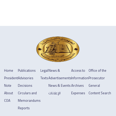
Home
Publications
Legal
News &
Access to
Office of the
President
Advisories
Texts
Advertisements
Information
Prosecutor
Note
Decisions
News & Events
Archives
General
Content Search
Expenses
الإعلانات
Circulars and
About
COA
Memorandums
Reports