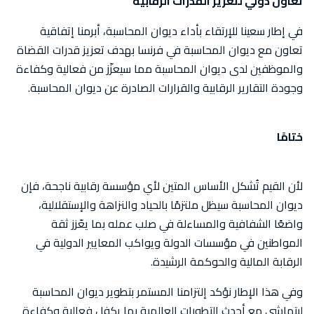
تعاون دولي لتعزيز القدرات الرقابية
في إطار سعينا للإرتقاء بأداء ديوان المحاسبة، أبرمنا إتفاقية
تعاون مع ديوان المحاسبة في فرنسا بهدف تعزيز قدرات القضاة
والموظفين لدى ديوان المحاسبة مما سيعزّز من فعالية وكفاءة
وجودة التقارير الرقابية والقرارات الصادرة عن ديوان المحاسبة.
ختامًا
لأن القيم تُشكل الأساس المتين لأي مؤسسة رقابية ناجحة، فإن
ديوان المحاسبة سيظل ملتزمًا بالحياد والنزاهة والإستقلالية،
واضعًا الشفافية والمساءلة في صلب عمله بما يعّزز ثقة
المواطنين في مؤسسات الدولة ويواكب المعايير الدولية في
الرقابة المالية والحوكمة الرشيدة.
وفي هذا الإطار نؤكد إلتزامنا المستمر بتطوير ديوان المحاسبة
ليتماشى مع أحدث التطورات العالمية بما يكفل فعالية وكفاءة