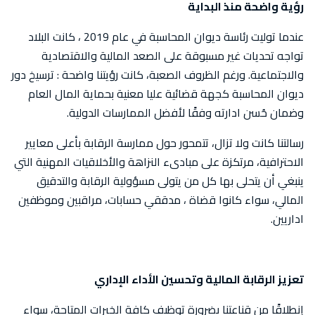
رؤية واضحة منذ البداية
عندما توليت رئاسة ديوان المحاسبة في عام 2019 ، كانت البلاد
تواجه تحديات غير مسبوقة على الصعد المالية والاقتصادية
والاجتماعية. ورغم الظروف الصعبة، كانت رؤيتنا واضحة : ترسيخ دور
ديوان المحاسبة كجهة قضائية عليا معنية بحماية المال العام
وضمان حُسن ادارته وفقًا لأفضل الممارسات الدولية.
رسالتنا كانت ولا تزال، تتمحور حول ممارسة الرقابة بأعلى معايير
الاحترافية، مرتكزة على مبادىء النزاهة والأخلاقيات المهنية التي
ينبغي أن يتحلى بها كل من يتولى مسؤولية الرقابة والتدقيق
المالي، سواء كانوا قضاة ، مدققي حسابات، مراقبين وموظفين
اداريين.
تعزيز الرقابة المالية وتحسين الأداء الإداري
إنطلاقًا من قناعتنا بضرورة توظيف كافة الخبرات المتاحة، سواء