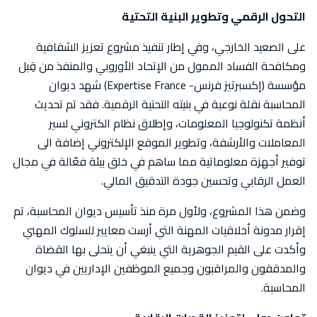
التحول الرقمي وتطوير البنية التحتية
على الصعيد الخارجي، وفي إطار تنفيذ مشروع تعزيز الشفافية
ومكافحة الفساد الممول من الإتحاد الأوروبي والمنفذ من قِبل
مؤسسة (إكسبرتيز فرنس- Expertise France) شهد ديوان
المحاسبة نقلة نوعية في بنيته التحتية الرقمية. فقد تم تحديث
أنظمة تكنولوجيا المعلومات، وإطلاق نظام الكتروني لسير
المعاملات والأرشفة، وتطوير الموقع الإلكتروني إضافة الى
توفير أجهزة معلوماتية مما ساهم في خلق بيئة فعّالة في مجال
العمل الرقابي وتحسين جودة التدقيق المالي.
وضمن هذا المشروع، ولأول مرة منذ تأسيس ديوان المحاسبة، تم
إقرار مدونة أخلاقيات المهنة التي أرست معايير للسلوك المهني
وأكدت على القيم الجوهرية التي ينبغي أن يتحلى بها القضاة
والمدققون والمراقبون وجميع الموظفين الإداريين في ديوان
المحاسبة.