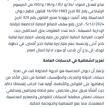
مكرر لتعديل المواد /34/و /35/ و/36/ و/60/ من المرسوم
الإشتراعي رقم 82 تاريخ 16/09/1983 (قانون تنظيم ديوان
المحاسبة). وقد أثمرت جهودنا صدور القانون رقم 329 تاريخ
5/12/2024 ، الذي رفع سقف المبالغ المالية الخاضعة للرقابة
الإدارية المسبقة ، كما شدد العقوبات بحق المخالفين حيث
أصبحت الغرامة المالية تتراوح بين مليار ونصف المليار ليرة لبنانية
كحدٍ أدنى وخمسة عشر مليار ليرة لبنانية كحدٍ أقصى، في خطوة
تهدف الى ردع أي تلاعب أو سوء ادارة للمال العام .
تعزيز الشفافية في الحسابات العامة
بإعتبار أن ديوان المحاسبة هو الجهة المخولة للبت في صحة
حسابات الدولة والبلديات والمؤسسات العامة من خلال التأكد من
إنطباقها على القوانين والأنظمة، أولينا هذا الجانب إهتمامًا خاصًا،
حيث أنشأنا فريق عمل متخصص يضم قضاة ومراقبين ومدققي
حسابات لضمان مطابقة الحسابات لللقوانين والمعايير المحاسبية
المعتمدة، مما يعزز الشفافية والحوكمة المالية.