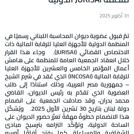
31 أكتوبر 2025
تمّ قبول عضوية ديوان المحاسبة اللبناني رسميًا في
المنظمة الدولية للأجهزة العليا للرقابة المالية ذات
الاختصاص القضائي (JURISAI). وجاء هذا القرار
خلال انعقاد الجمعية العامة للمنظمة على هامش
أعمال المؤتمر الخامس والعشرين للأجهزة العليا
للرقابة المالية (INCOSAI) الذي عُقد في شرم الشيخ
– جمهورية مصر العربية، وذلك استنادًا إلى طلب
العضوية الذي تقدّم به رئيس الديوان، القاضي
محمد بدران، وقد صادقت الجمعية على انضمام
دولة لبنان بتاريخ 30 تشرين الأول 2025. ويُشكّل
هذا الانضمام خطوةً مهمّةً تعزّز حضور الديوان على
الساحة الدولية، وتؤكّد التزامه بترسيخ مبادئ
الشفافية والمساءلة. كما يفتح آفاقًا أوسع